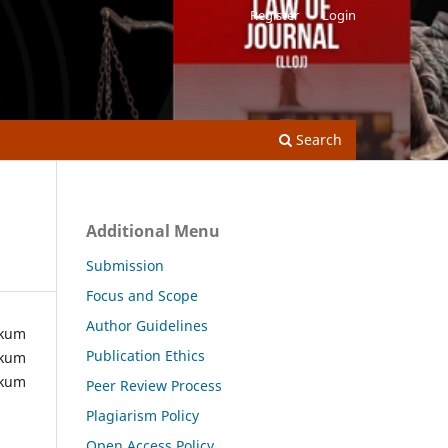
Register
Login
Search
Additional Menu
Submission
Focus and Scope
Author Guidelines
ukum
Publication Ethics
ukum
ukum
Peer Review Process
Plagiarism Policy
Open Access Policy